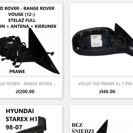
Quick view
Quick view


ND ROVER - RANGE ROVER...
VOLVO S60 PRAWE EL 7 PIN.
Price
Price
zł200.00
zł40.00