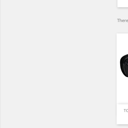
There
TO