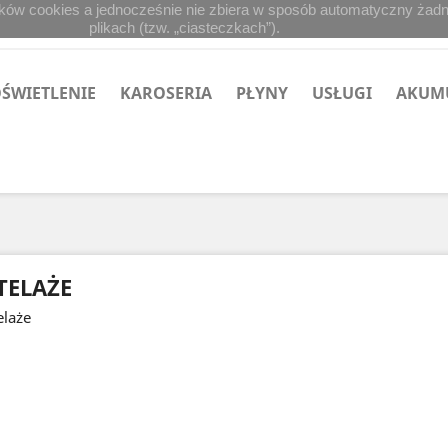
lików cookies a jednocześnie nie zbiera w sposób automatyczny żadny
plikach (tzw. „ciasteczkach”).
ŚWIETLENIE
KAROSERIA
PŁYNY
USŁUGI
AKUM
TELAŻE
elaże