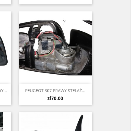
Quick view

Y...
PEUGEOT 307 PRAWY STELAŻ...
Price
zł70.00