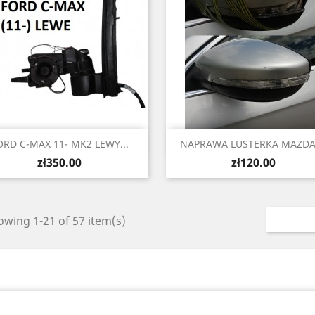
Quick view
Quick view


ORD C-MAX 11- MK2 LEWY...
NAPRAWA LUSTERKA MAZDA,
Price
Price
zł350.00
zł120.00
wing 1-21 of 57 item(s)