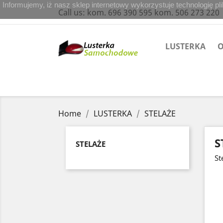
Informujemy, iż nasz sklep internetowy wykorzystuje technologię p
Call us:
kom. 696 390 595 kom. 506 273 220
LUSTERKA
O
Home
LUSTERKA
STELAŻE
S
STELAŻE
St