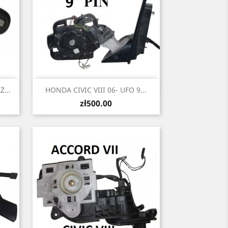
Quick view

...
HONDA CIVIC VIII 06- UFO 9...
Price
zł500.00