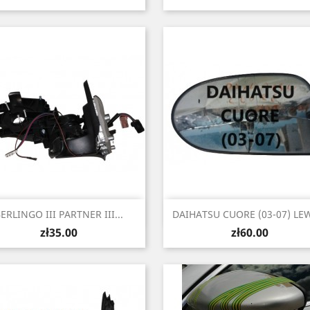
Quick view
Quick view


ERLINGO III PARTNER III...
DAIHATSU CUORE (03-07) LEW
Price
Price
zł35.00
zł60.00