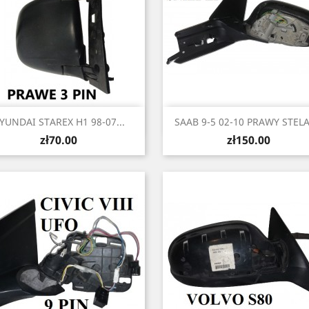
Quick view
Quick view


YUNDAI STAREX H1 98-07...
SAAB 9-5 02-10 PRAWY STELAŻ
Price
Price
zł70.00
zł150.00