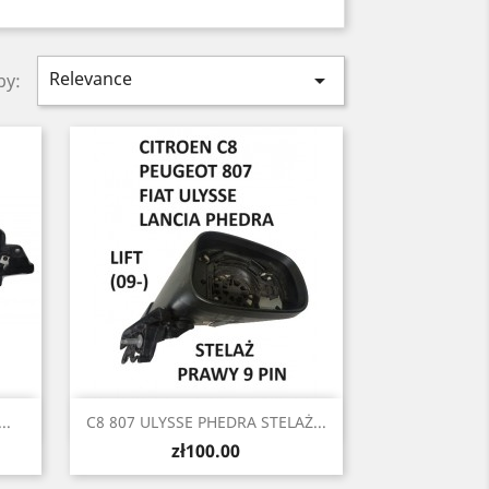
Relevance

by:
Quick view

..
C8 807 ULYSSE PHEDRA STELAŻ...
Price
zł100.00