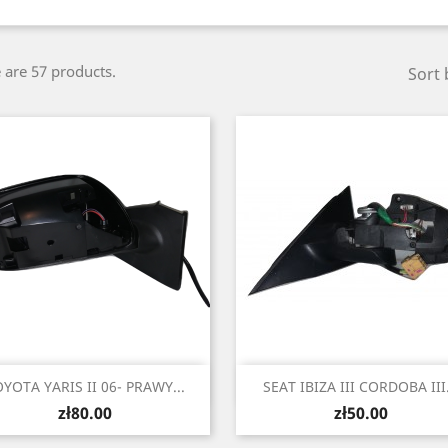
 are 57 products.
Sort 
Quick view
Quick view


YOTA YARIS II 06- PRAWY...
SEAT IBIZA III CORDOBA III.
Price
Price
zł80.00
zł50.00