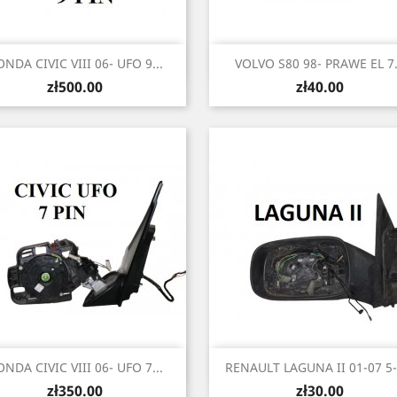
Quick view
Quick view


NDA CIVIC VIII 06- UFO 9...
VOLVO S80 98- PRAWE EL 7.
Price
Price
zł500.00
zł40.00
Quick view
Quick view


NDA CIVIC VIII 06- UFO 7...
RENAULT LAGUNA II 01-07 5-7
Price
Price
zł350.00
zł30.00