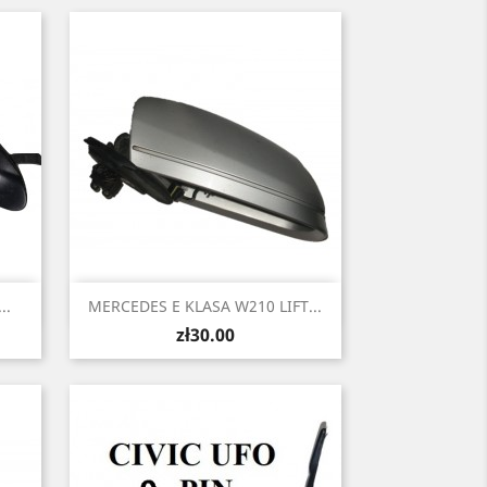
Quick view

..
MERCEDES E KLASA W210 LIFT...
Price
zł30.00